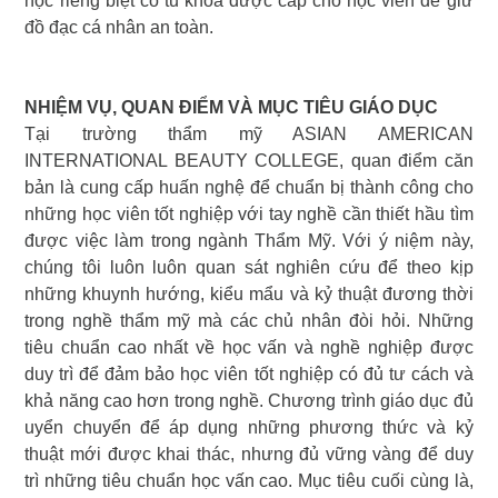
hộc riêng biệt có tủ khóa được cấp cho học viên để giữ
đồ đạc cá nhân an toàn.
NHIỆM VỤ, QUAN ĐIỂM VÀ MỤC TIÊU GIÁO DỤC
Tại trường thẩm mỹ ASIAN AMERICAN
INTERNATIONAL BEAUTY COLLEGE, quan điểm căn
bản là cung cấp huấn nghệ để chuẩn bị thành công cho
những học viên tốt nghiệp với tay nghề cần thiết hầu tìm
được việc làm trong ngành Thẩm Mỹ. Với ý niệm này,
chúng tôi luôn luôn quan sát nghiên cứu để theo kịp
những khuynh hướng, kiểu mẩu và kỷ thuật đương thời
trong nghề thẩm mỹ mà các chủ nhân đòi hỏi. Những
tiêu chuẩn cao nhất về học vấn và nghề nghiệp được
duy trì để đảm bảo học viên tốt nghiệp có đủ tư cách và
khả năng cao hơn trong nghề. Chương trình giáo dục đủ
uyển chuyển để áp dụng những phương thức và kỷ
thuật mới được khai thác, nhưng đủ vững vàng để duy
trì những tiêu chuẩn học vấn cao. Mục tiêu cuối cùng là,